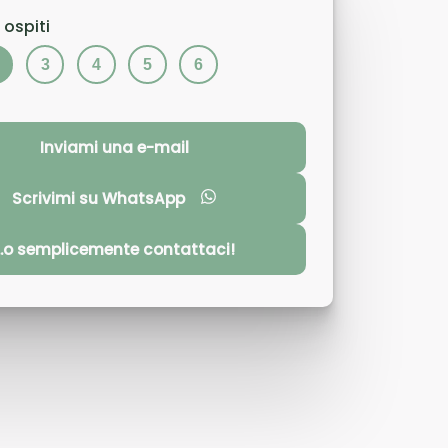
 ospiti
3
4
5
6
Inviami una e-mail
Scrivimi su WhatsApp
...o semplicemente contattaci!