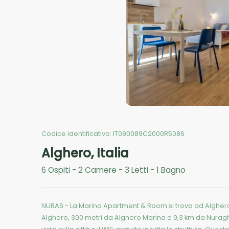
Codice identificativo:
IT090089C2000R5086
Alghero
,
Italia
6
Ospiti
-
2
Camere
-
3
Letti
-
1
Bagno
NURAS - La Marina Apartment & Room si trova ad Alghero 
Alghero, 300 metri da Alghero Marina e 9,3 km da Nuragh