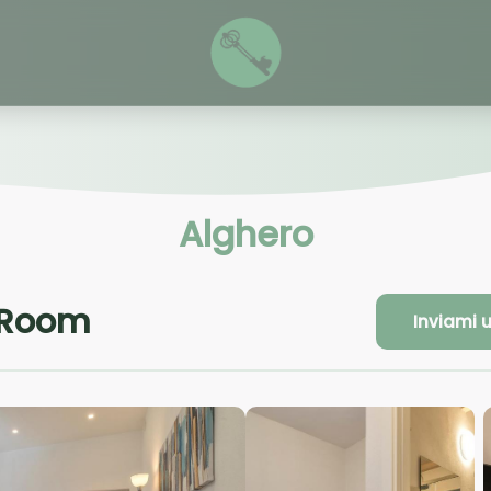
Alghero
 Room
Inviami 