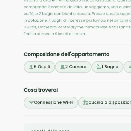
vista sulla città e il WiFi gratuito in tutta la struttura. 
comprende 2 camere da letto, un soggiorno, una cucina c
caffè, e 2 bagni con bidet e doccia. Presso questo app
in dotazione. I luoghi di interesse più famosi nei dintor
D Albis, Cathedral of St Mary the Immaculate e St. Franc
Fertilia si trova a 9 km di distanza.
Composizione dell'appartamento
6
Ospiti
2
Camere
1
Bagno
Cosa troverai
Connessione Wi-Fi
Cucina a disposizio