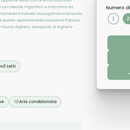
Questo appartamento con aria condizionata
on utensili, frigorifero e macchina da
Numero di
artamento troverete asciugamani e lenzuola
1
2
ni di questo appartamento includono Palazzo
is Church Alghero. Aeroporto di Alghero-
3
Letti
ne
Aria condizionata