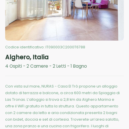
Codice identificativo:
IT090003C2000T6788
Alghero
,
Italia
4
Ospiti
-
2
Camere
-
2
Letti
-
1
Bagno
Con vista sul mare, NURAS - Casa El Trò propone un alloggio
dotato di terrazza e balcone, a circa 600 metri da Spiaggia di
Las Tronas. L’alloggio si trova a 2,8 km da Alghero Marina e
offre il WiFi gratuito in tutta la struttura. Questo appartamento
con 2 camere da letto e aria condizionata presenta 2 bagni
con bidet, doccia e set di cortesia. Troverete un’area salotto,
una zona pranzo e una cucina con frigorifero. I luoghi di