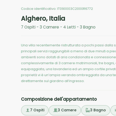
Codice identificativo:
IT090003C2000R6772
Alghero
,
Italia
7
Ospiti
-
3
Camere
-
4
Letti
-
3
Bagno
Una villa recentemente ristrutturata a pochi passi dalla sp
principali servizi raggiungibili a meno di due minuti a piedi
ambienti sono dotati di aria condizionata e connessione 
complessivamente di 3 camere matrimoniali, tre bagni, 
equipaggiata, una lavanderia ed un ampio cortile privat
proprietà vi è un’ampia veranda ombreggiata da una ten
direttamente sul giardino all’ingresso.
Composizione dell'appartamento
7
Ospiti
3
Camere
3
Bagno