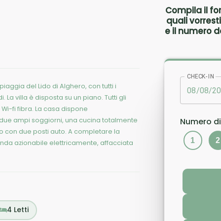
Compila il fo
quali vorres
e il numero de
CHECK-IN
iaggia del Lido di Alghero, con tutti i
. La villa è disposta su un piano. Tutti gli
Wi-fi fibra. La casa dispone
due ampi soggiorni, una cucina totalmente
Numero di
o con due posti auto. A completare la
1
2
da azionabile elettricamente, affacciata
4
Letti