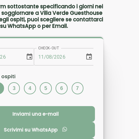
rm sottostante specificando i giorni nei
ti soggiornare a Villa Verde Guesthouse
gli ospiti, puoi scegliere se contattarci
su WhatsApp o per Email.
CHECK-OUT
 ospiti
3
4
5
6
7
Inviami una e-mail
Scrivimi su WhatsApp