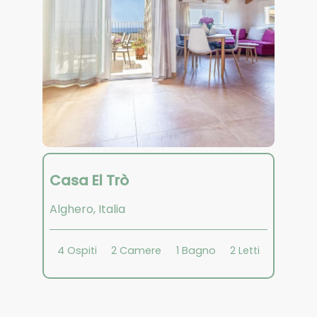
Casa El Trò
Alghero
,
Italia
4
Ospiti
2
Camere
1
Bagno
2
Letti