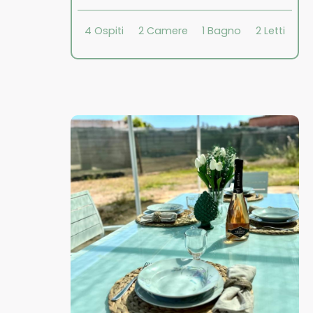
4
Ospiti
2
Camere
1
Bagno
2
Letti