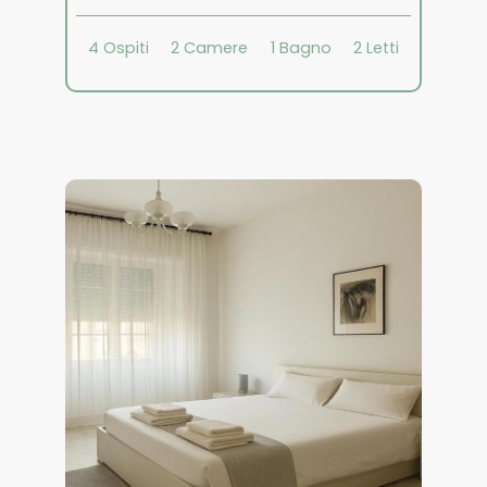
4
Ospiti
2
Camere
1
Bagno
2
Letti