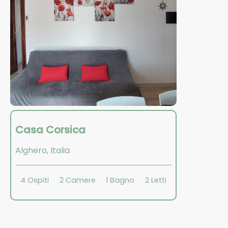
Casa Corsica
Alghero
,
Italia
4
Ospiti
2
Camere
1
Bagno
2
Letti