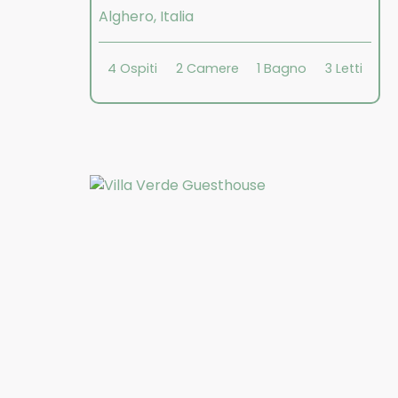
Alghero
,
Italia
4
Ospiti
2
Camere
1
Bagno
3
Letti