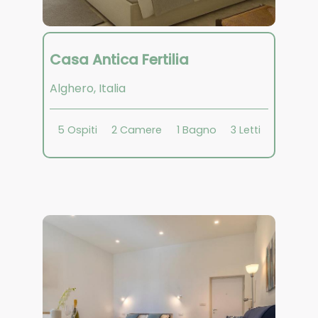
Casa Antica Fertilia
Alghero
,
Italia
5
Ospiti
2
Camere
1
Bagno
3
Letti