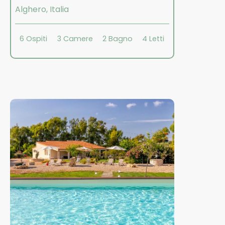
Alghero
,
Italia
6
Ospiti
3
Camere
2
Bagno
4
Letti