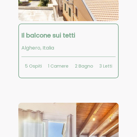
Il balcone sui tetti
Alghero
,
Italia
5
Ospiti
1
Camere
2
Bagno
3
Letti