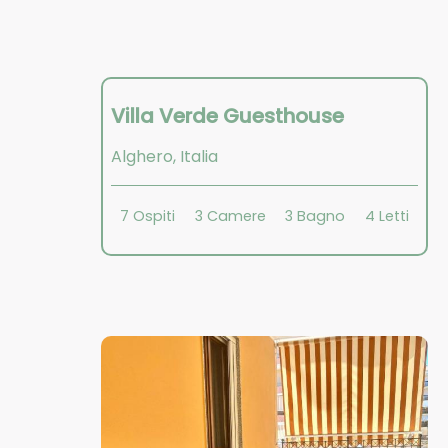
Villa Verde Guesthouse
Alghero
,
Italia
7
Ospiti
3
Camere
3
Bagno
4
Letti