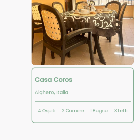
Casa Coros
Alghero
,
Italia
4
Ospiti
2
Camere
1
Bagno
3
Letti