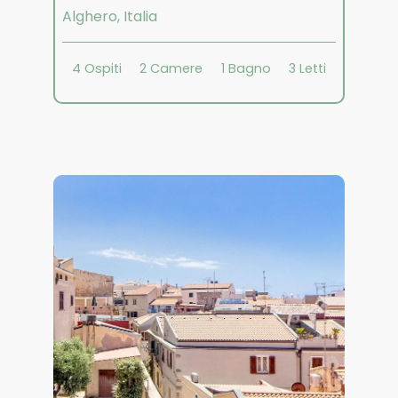
Alghero
,
Italia
4
Ospiti
2
Camere
1
Bagno
3
Letti