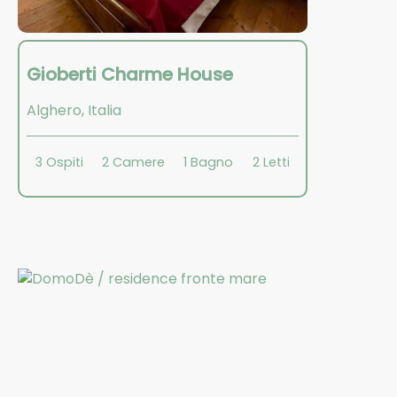
Gioberti Charme House
Alghero
,
Italia
3
Ospiti
2
Camere
1
Bagno
2
Letti